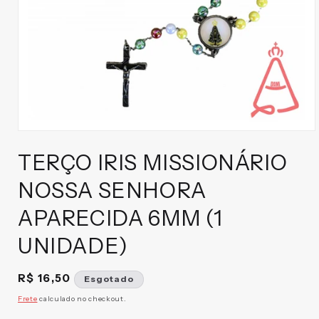
Abrir
mídia
TERÇO IRIS MISSIONÁRIO
1
na
janela
NOSSA SENHORA
modal
APARECIDA 6MM (1
UNIDADE)
Preço
R$ 16,50
Esgotado
normal
Frete
calculado no checkout.