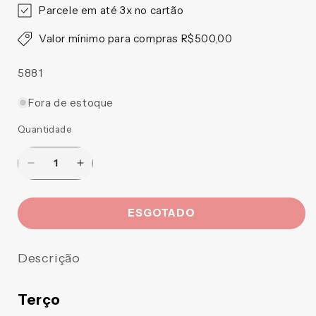
Parcele em até 3x no cartão
Valor mínimo para compras R$500,00
SKU:
5881
Fora de estoque
Quantidade
Diminuir
Aumentar
a
a
quantidade
quantidade
ESGOTADO
de
de
TERÇO
TERÇO
IRIS
IRIS
Descrição
MISSIONÁRIO
MISSIONÁRIO
NOSSA
NOSSA
SENHORA
SENHORA
Terço
APARECIDA
APARECIDA