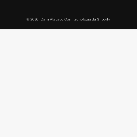
Formas
© 2026,
Dani Atacado
Com tecnologia da Shopify
de
pagamento