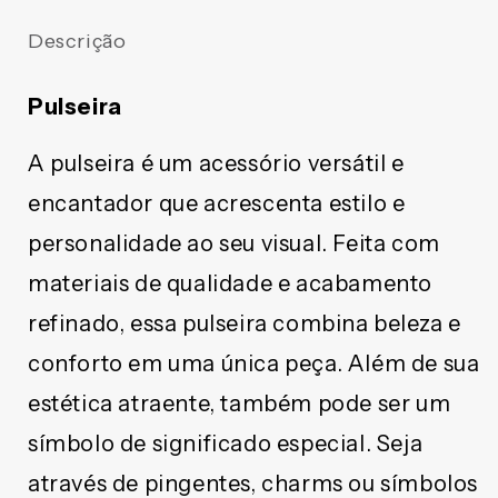
PULSEIRA
PULSEIRA
CRISTAL
CRISTAL
Descrição
MEDALHA
MEDALHA
SÃO
SÃO
BENTO
BENTO
Pulseira
TRANSPARENTE
TRANSPARENTE
(6
(6
A pulseira é um acessório versátil e
UNIDADES)
UNIDADES)
encantador que acrescenta estilo e
personalidade ao seu visual. Feita com
materiais de qualidade e acabamento
refinado, essa pulseira combina beleza e
conforto em uma única peça. Além de sua
estética atraente, também pode ser um
símbolo de significado especial. Seja
através de pingentes, charms ou símbolos