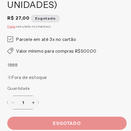
UNIDADES)
Preço
R$ 27,00
Esgotado
normal
Frete
calculado no checkout.
Parcele em até 3x no cartão
Valor mínimo para compras R$500,00
SKU:
1888
Fora de estoque
Quantidade
Diminuir
Aumentar
a
a
quantidade
quantidade
ESGOTADO
de
de