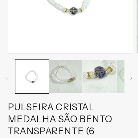
Abrir
mídia
1
na
janela
modal
PULSEIRA CRISTAL
MEDALHA SÃO BENTO
TRANSPARENTE (6