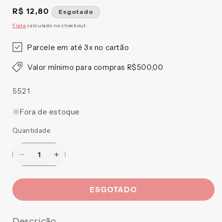
Preço
R$ 12,80
Esgotado
normal
Frete
calculado no checkout.
Parcele em até 3x no cartão
Valor mínimo para compras R$500,00
SKU:
5521
Fora de estoque
Quantidade
Diminuir
Aumentar
a
a
quantidade
quantidade
ESGOTADO
de
de
PORTA
PORTA
AGUA
AGUA
Descrição