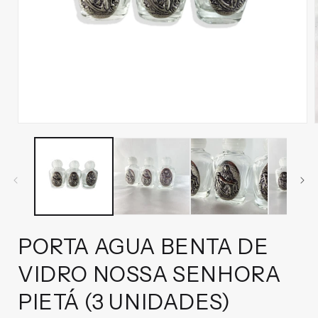
Abrir
mídia
1
na
janela
modal
PORTA AGUA BENTA DE
VIDRO NOSSA SENHORA
PIETÁ (3 UNIDADES)