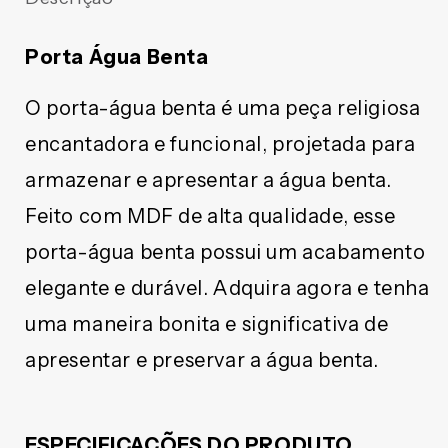
BENTA
BENTA
DE
DE
VIDRO
VIDRO
Porta Água Benta
NOSSA
NOSSA
SENHORA
SENHORA
O porta-água benta é uma peça religiosa
PIETÁ
PIETÁ
(3
(3
encantadora e funcional, projetada para
UNIDADES)
UNIDADES)
armazenar e apresentar a água benta.
Feito com MDF de alta qualidade, esse
porta-água benta possui um acabamento
elegante e durável.
Adquira agora e tenha
uma maneira bonita e significativa de
apresentar e preservar a água benta.
ESPECIFICAÇÕES DO PRODUTO