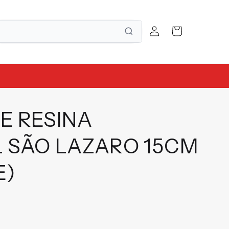
Fazer
Carrinho
login
E RESINA
 SÃO LAZARO 15CM
E)