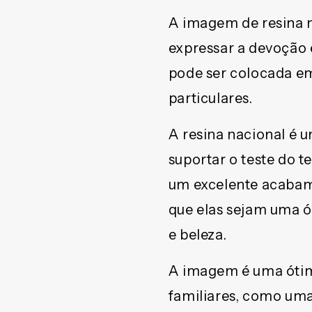
15CM
15CM
A imagem de resina 
(1
(1
UNIDADE)
UNIDADE)
expressar a devoção e
pode ser colocada em
particulares.
A resina nacional é u
suportar o teste do 
um excelente acabame
que elas sejam uma 
e beleza.
A imagem é uma ótim
familiares, como uma