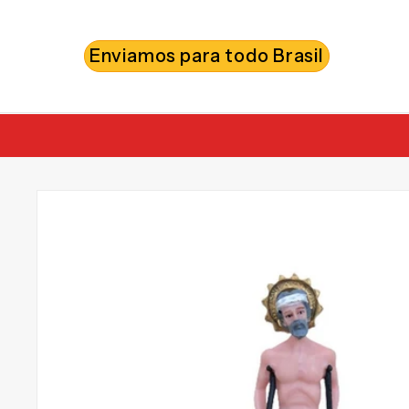
PULAR
PARA O
CONTEÚDO
Enviamos para todo Brasil
PULAR PARA
AS
INFORMAÇÕES
DO PRODUTO