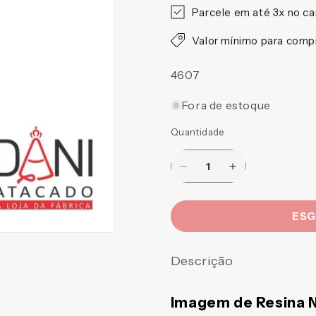
Parcele em até 3x no ca
Valor mínimo para com
SKU:
4607
Fora de estoque
Quantidade
Diminuir
Aumentar
a
a
quantidade
quantidade
ES
de
de
IMAGEM
IMAGEM
DE
DE
Descrição
RESINA
RESINA
NACIONAL
NACIONAL
SÃO
SÃO
Imagem de Resina N
LAZARO
LAZARO