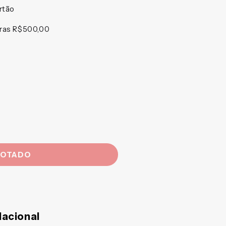
rtão
pras R$500,00
GOTADO
acional