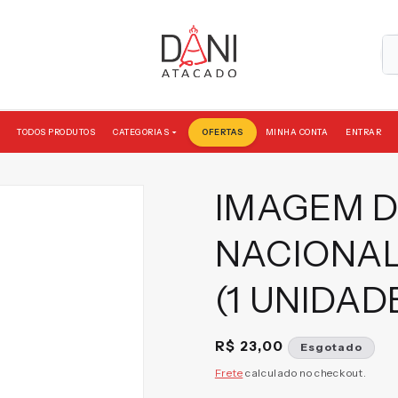
TODOS PRODUTOS
OFERTAS
MINHA CONTA
ENTRAR
CATEGORIAS
IMAGEM D
NACIONAL
(1 UNIDAD
Preço
R$ 23,00
Esgotado
normal
Frete
calculado no checkout.