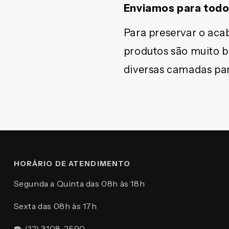
Enviamos para todo 
Para preservar o aca
produtos são muito 
diversas camadas par
HORÁRIO DE ATENDIMENTO
Segunda a Quinta das 08h às 18h
Sexta das 08h às 17h
☎️: (12) 3108-2590