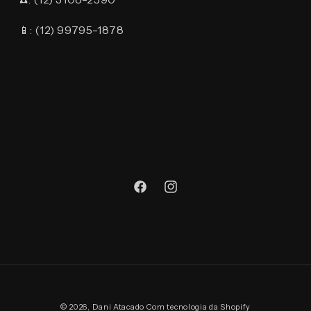
📱: (12) 99795-1878
Facebook
Instagram
Formas
© 2026,
Dani Atacado
Com tecnologia da Shopify
de