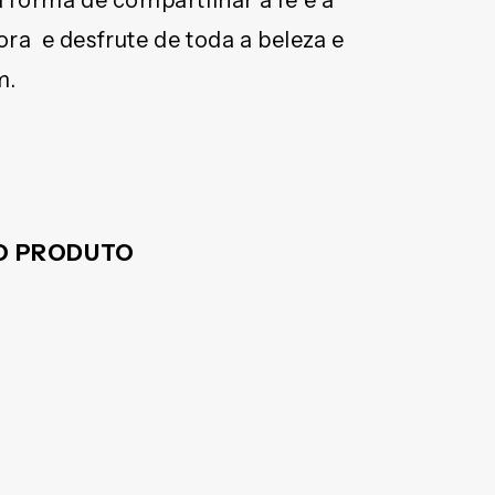
 forma de compartilhar a fé e a
a e desfrute de toda a beleza e
m.
DO PRODUTO