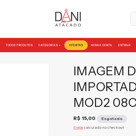
TODOS PRODUTOS
OFERTAS
MINHA CONTA
ENTRAR
CATEGORIAS
IMAGEM D
IMPORTAD
MOD2 08C
Preço
R$ 15,00
Esgotado
normal
Frete
calculado no checkout.