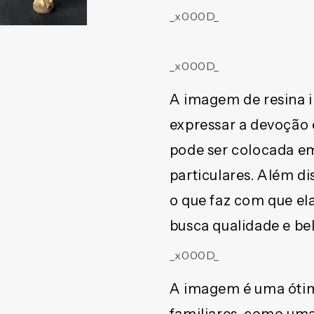
MOD2
MOD2
_x000D_
08CM
08CM
(1
(1
UNIDADE)
UNIDADE)
_x000D_
A imagem de resina 
expressar a devoção e
pode ser colocada em
particulares. Além d
o que faz com que e
busca qualidade e bel
_x000D_
A imagem é uma ótim