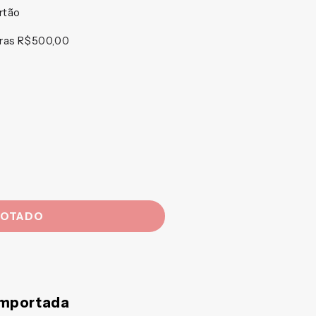
rtão
pras R$500,00
GOTADO
Importada