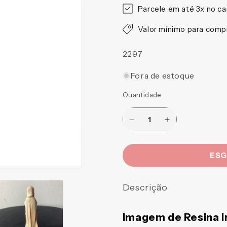
Parcele em até 3x no ca
Valor mínimo para com
SKU:
2297
Fora de estoque
Quantidade
Diminuir
Aumentar
a
a
quantidade
quantidade
ES
de
de
IMAGEM
IMAGEM
DE
DE
Descrição
RESINA
RESINA
IMPORTADA
IMPORTADA
ROSA
ROSA
Imagem de Resina 
MÍSTICA
MÍSTICA