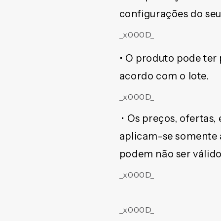
configurações do seu
_x000D_
• O produto pode ter
acordo com o lote.
_x000D_
• Os preços, ofertas
aplicam-se somente a 
podem não ser válidos 
_x000D_
_x000D_