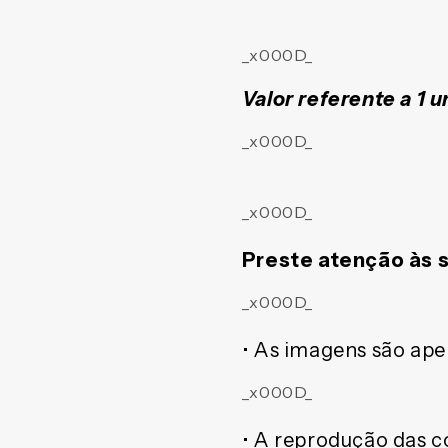
_x000D_
Valor referente a 1 
_x000D_
_x000D_
Preste atenção às 
_x000D_
• As imagens são apen
_x000D_
• A reprodução das c