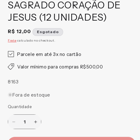
SAGRADO CORAÇÃO DE
JESUS (12 UNIDADES)
Preço
R$ 12,00
Esgotado
normal
Frete
calculado no checkout.
Parcele em até 3x no cartão
Valor mínimo para compras R$500,00
SKU:
8163
Fora de estoque
Quantidade
Diminuir
Aumentar
a
a
quantidade
quantidade