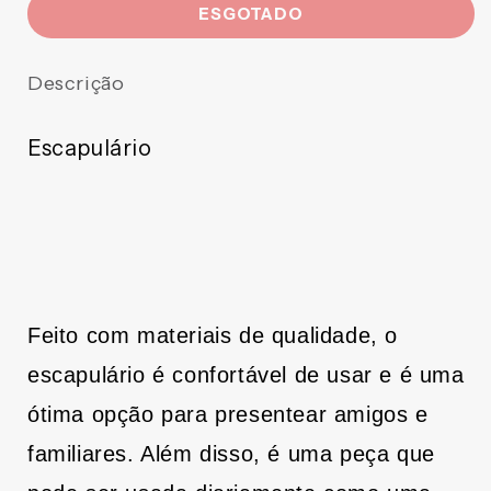
ESGOTADO
de
de
ESCAPULÁRIO
ESCAPULÁRIO
CORDINHA
CORDINHA
Descrição
NOSSA
NOSSA
SENHORA
SENHORA
DO
DO
Escapulário
PERPÉTUO
PERPÉTUO
SOCORRO
SOCORRO
E
E
SAGRADO
SAGRADO
CORAÇÃO
CORAÇÃO
DE
DE
JESUS
JESUS
(12
(12
Feito com materiais de qualidade, o
UNIDADES)
UNIDADES)
escapulário é confortável de usar e é uma
ótima opção para presentear amigos e
familiares. Além disso, é uma peça que