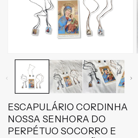
Abrir
mídia
1
na
janela
modal
ESCAPULÁRIO CORDINHA
NOSSA SENHORA DO
PERPÉTUO SOCORRO E