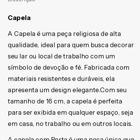
NOSSA
NOSSA
SENHORA
SENHORA
APARECIDA
APARECIDA
Capela
16CM
16CM
(1
(1
A Capela é uma peça religiosa de alta
UNIDADE)
UNIDADE)
qualidade, ideal para quem busca decorar
seu lar ou local de trabalho com um
símbolo de devoção e fé. Fabricada com
materiais resistentes e duráveis, ela
apresenta um design elegante.Com seu
tamanho de 16 cm, a capela é perfeita
para ser exibida em qualquer espaço, seja
em casa, no trabalho ou em outros locais.
A capela com Porta é uma peça única que