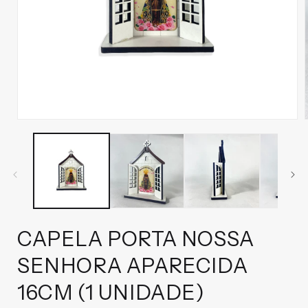
Abrir
mídia
1
na
janela
modal
CAPELA PORTA NOSSA
SENHORA APARECIDA
16CM (1 UNIDADE)