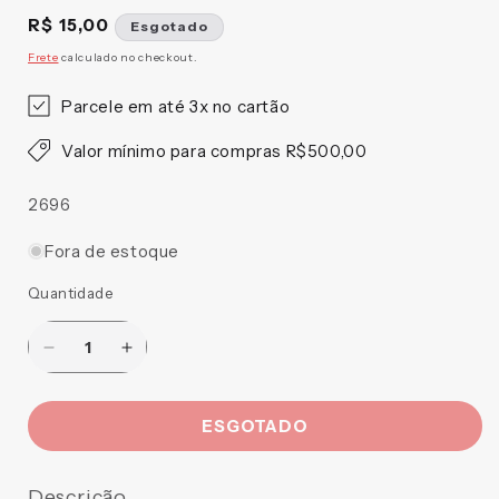
Preço
R$ 15,00
Esgotado
normal
Frete
calculado no checkout.
Parcele em até 3x no cartão
Valor mínimo para compras R$500,00
SKU:
2696
Fora de estoque
Quantidade
Diminuir
Aumentar
a
a
quantidade
quantidade
ESGOTADO
de
de
CAPELA
CAPELA
PORTA
PORTA
Descrição