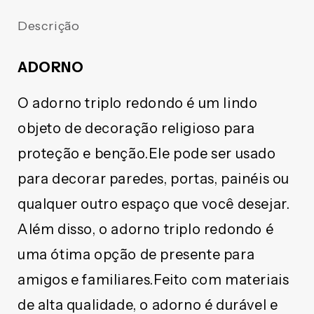
ADORNO
ADORNO
TRIPLO
TRIPLO
Descrição
REDONDO
REDONDO
BRANCO
BRANCO
PROTEÇÃO
PROTEÇÃO
ADORNO
DOS
DOS
ARCANJOS
ARCANJOS
O adorno triplo redondo é um lindo
(1
(1
UNIDADE)
UNIDADE)
objeto de decoração religioso para
proteção e benção.Ele pode ser usado
para decorar paredes, portas, painéis ou
qualquer outro espaço que você desejar.
Além disso, o adorno triplo redondo é
uma ótima opção de presente para
amigos e familiares.Feito com materiais
de alta qualidade, o adorno é durável e