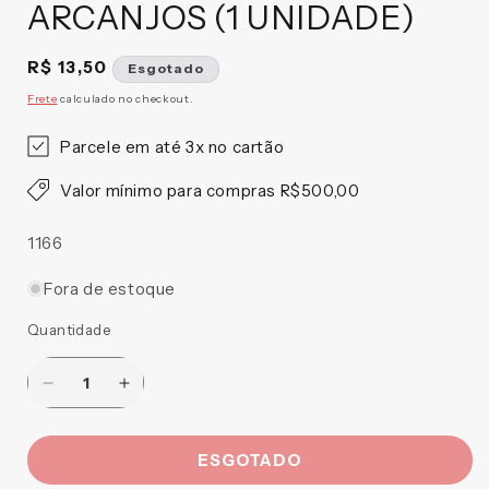
ARCANJOS (1 UNIDADE)
Preço
R$ 13,50
Esgotado
normal
Frete
calculado no checkout.
Parcele em até 3x no cartão
Valor mínimo para compras R$500,00
SKU:
1166
Fora de estoque
Quantidade
Diminuir
Aumentar
a
a
quantidade
quantidade
ESGOTADO
de
de