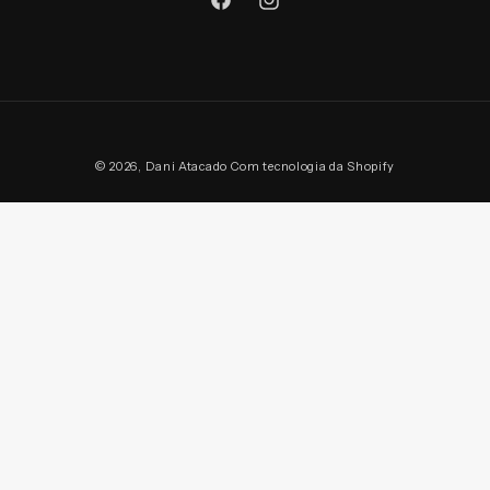
Facebook
Instagram
Formas
© 2026,
Dani Atacado
Com tecnologia da Shopify
de
pagamento